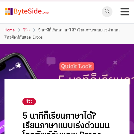
Skip
to
ByteSide.one
content
ByteSide.one
เว็บไซต์ข่าวล่าสุดที่
Home
รีวิว
5 นาทีก็เรียนภาษาได้? เรียนภาษาแบบเร่งด่วนบน
โทรศัพท์กับแอพ Drops
เข้าใจคุณ และ
สร้างสื่ออนาคตที่
เปลี่ยนคุณ
รีวิว
5 นาทีก็เรียนภาษาได้?
เรียนภาษาแบบเร่งด่วนบน