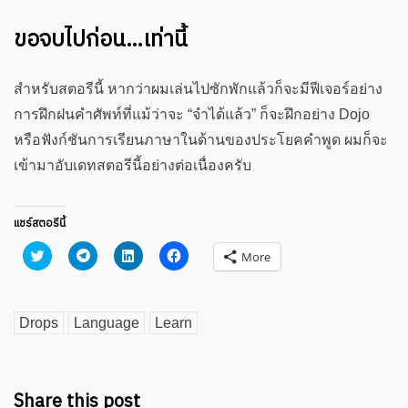
ขอจบไปก่อน…เท่านี้
สำหรับสตอรีนี้ หากว่าผมเล่นไปซักพักแล้วก็จะมีฟีเจอร์อย่าง
การฝึกฝนคำศัพท์ที่แม้ว่าจะ “จำได้แล้ว” ก็จะฝึกอย่าง Dojo
หรือฟังก์ชันการเรียนภาษาในด้านของประโยคคำพูด ผมก็จะ
เข้ามาอับเดทสตอรีนี้อย่างต่อเนื่องครับ
แชร์สตอรีนี้
Click
Click
Click
Click
More
to
to
to
to
share
share
share
share
on
on
on
on
Twitter
Telegram
LinkedIn
Facebook
(Opens
(Opens
(Opens
(Opens
Drops
Language
Learn
in
in
in
in
new
new
new
new
window)
window)
window)
window)
Share this post