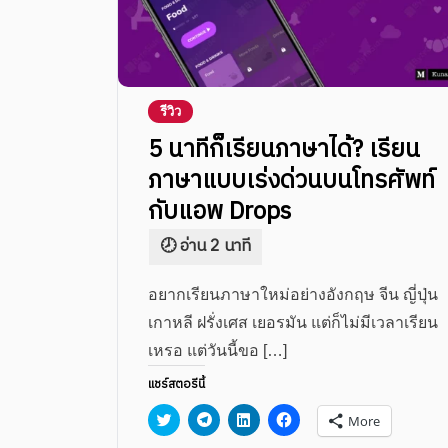
รีวิว
5 นาทีก็เรียนภาษาได้? เรียน
ภาษาแบบเร่งด่วนบนโทรศัพท์
กับแอพ Drops
อยากเรียนภาษาใหม่อย่างอังกฤษ จีน ญี่ปุ่น
เกาหลี ฝรั่งเศส เยอรมัน แต่ก็ไม่มีเวลาเรียน
เหรอ แต่วันนี้ขอ […]
แชร์สตอรีนี้
Click
Click
Click
Click
More
to
to
to
to
share
share
share
share