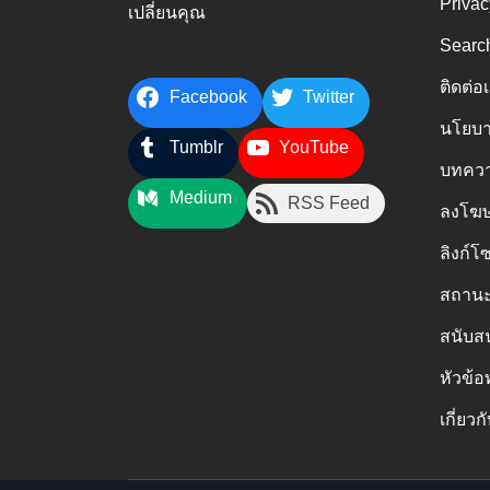
Privac
เปลี่ยนคุณ
Searc
ติดต่อ
Facebook
Twitter
นโยบา
Tumblr
YouTube
บทควา
Medium
RSS Feed
ลงโฆษ
ลิงก์โ
สถานะ
สนับส
หัวข้อ
เกี่ยวก