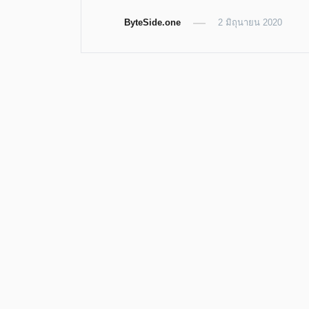
on
on
on
on
Twitter
Telegram
LinkedIn
Facebook
(Opens
ByteSide.one
(Opens
(Opens
(Opens
2 มิถุนายน 2020
in
in
in
in
new
new
new
new
window)
window)
window)
window)