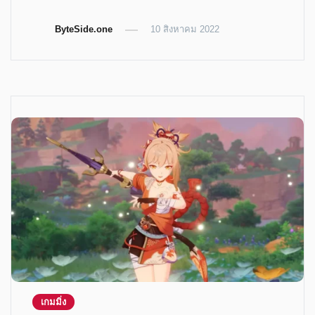
share
share
share
share
on
on
on
on
Twitter
Telegram
LinkedIn
Facebook
ByteSide.one
(Opens
(Opens
(Opens
10 สิงหาคม 2022
(Opens
in
in
in
in
new
new
new
new
window)
window)
window)
window)
เกมมิ่ง