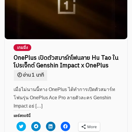
เกมมิ่ง
OnePlus เปิดตัวสมาร์ทโฟนลาย Hu Tao ใน
โปรเจ็กต์ Genshin Impact x OnePlus
เมื่อไม่นานนี้ทาง OnePlus ได้ทำการเปิดตัวสมาร์ท
โฟนรุ่น OnePlus Ace Pro ลายตัวละคร Genshin
Impact อย่ […]
แชร์สตอรีนี้
Click
Click
Click
Click
More
to
to
to
to