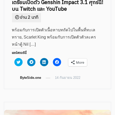
เตรียมเปิดตัว Genshin Impact 3.1 ศุกร์นี้!
บน Twitch และ YouTube
พร้อมกับการเปิดตัวเนื้อหาบทถัดไปในพื้นที่ทะเล
ทราย, Scarlet King พร้อมกับการเปิดตัวตัวละคร
หน้าตู้ Nil […]
แชร์สตอรีนี้
Click
Click
Click
Click
More
to
to
to
to
share
share
share
share
on
on
on
on
Twitter
Telegram
LinkedIn
Facebook
ByteSide.one
(Opens
(Opens
(Opens
14 กันยายน 2022
(Opens
in
in
in
in
new
new
new
new
window)
window)
window)
window)