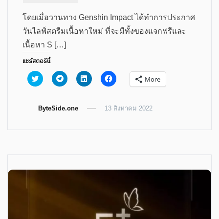
โดยเมื่อวานทาง Genshin Impact ได้ทำการประกาศ
วันไลฟ์สตรีมเนื้อหาใหม่ ที่จะมีทั้งของแจกฟรีและ
เนื้อหา S […]
แชร์สตอรีนี้
Click
Click
Click
Click
More
to
to
to
to
share
share
share
share
on
on
on
on
Twitter
Telegram
LinkedIn
Facebook
ByteSide.one
(Opens
(Opens
(Opens
13 สิงหาคม 2022
(Opens
in
in
in
in
new
new
new
new
window)
window)
window)
window)