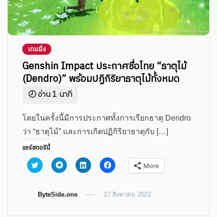
เกมมิ่ง
Genshin Impact ประกาศชื่อไทย “ธาตุไม้
(Dendro)” พร้อมปฏิกิริยาธาตุไม้ทั้งหมด
โดยในครั้งนี้มีการประกาศทั้งการเรียกธาตุ Dendro
ว่า “ธาตุไม้” และการเกิดปฏิกิริยาธาตุกับ […]
แชร์สตอรีนี้
Click
Click
Click
Click
More
to
to
to
to
share
share
share
share
on
on
on
on
Twitter
Telegram
LinkedIn
Facebook
ByteSide.one
(Opens
(Opens
(Opens
17 สิงหาคม 2022
(Opens
in
in
in
in
new
new
new
new
window)
window)
window)
window)