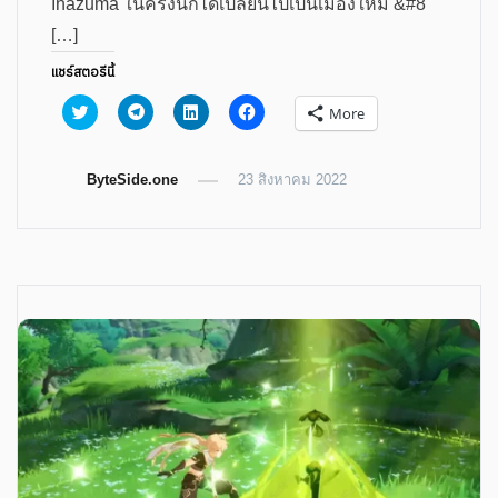
Inazuma ในครั้งนี้ก็ได้เปลี่ยนไปเป็นเมืองใหม่ &#8
[…]
แชร์สตอรีนี้
Click
Click
Click
Click
More
to
to
to
to
share
share
share
share
on
on
on
on
Twitter
Telegram
LinkedIn
Facebook
ByteSide.one
(Opens
(Opens
(Opens
23 สิงหาคม 2022
(Opens
in
in
in
in
new
new
new
new
window)
window)
window)
window)