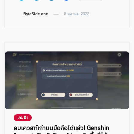
share
share
share
share
on
on
on
on
Twitter
Telegram
LinkedIn
Facebook
ByteSide.one
(Opens
(Opens
(Opens
8 ตุลาคม 2022
(Opens
in
in
in
in
new
new
new
new
window)
window)
window)
window)
เกมมิ่ง
ลบเควสท์เก่าบนมือถือได้แล้ว! Genshin