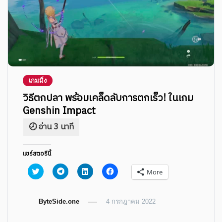
เกมมิ่ง
วิธีตกปลา พร้อมเคล็ดลับการตกเร็ว! ในเกม
Genshin Impact
แชร์สตอรีนี้
Click
Click
Click
Click
More
to
to
to
to
share
share
share
share
on
on
on
on
Twitter
Telegram
LinkedIn
Facebook
ByteSide.one
(Opens
(Opens
(Opens
4 กรกฎาคม 2022
(Opens
in
in
in
in
new
new
new
new
window)
window)
window)
window)