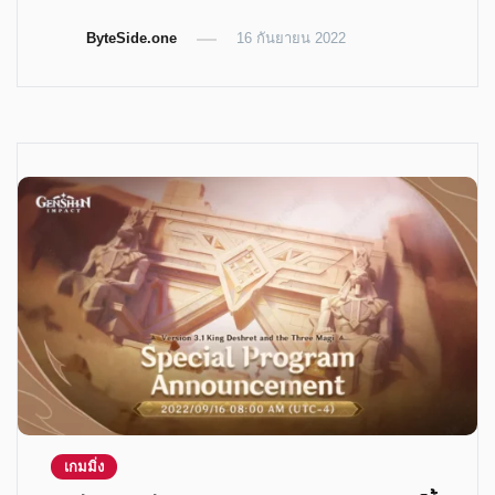
on
on
on
on
Twitter
Telegram
LinkedIn
Facebook
ByteSide.one
(Opens
(Opens
(Opens
16 กันยายน 2022
(Opens
in
in
in
in
new
new
new
new
window)
window)
window)
window)
เกมมิ่ง