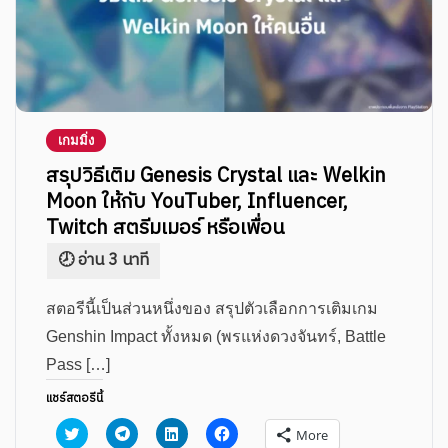
เกมมิ่ง
สรุปวิธีเติม Genesis Crystal และ Welkin
Moon ให้กับ YouTuber, Influencer,
Twitch สตรีมเมอร์ หรือเพื่อน
สตอรีนี้เป็นส่วนหนึ่งของ สรุปตัวเลือกการเติมเกม
Genshin Impact ทั้งหมด (พรแห่งดวงจันทร์, Battle
Pass […]
แชร์สตอรีนี้
Click
Click
Click
Click
More
to
to
to
to