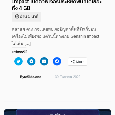
Impact เปิดตัวฟีเจอร์ประหยัดพื้นที่ได้เยอะ
ถึง 4 GB
หลาย ๆ คนน่าจะเคยพบเจอปัญหาพื้นที่จัดเก็บบน
เครื่องไม่เพียงพอ แต่วันนี้ทางเกม Genshin Impact
ได้เพิ่ม […]
แชร์สตอรีนี้
Click
Click
Click
Click
More
to
to
to
to
share
share
share
share
on
on
on
on
Twitter
Telegram
LinkedIn
Facebook
ByteSide.one
(Opens
(Opens
(Opens
30 กันยายน 2022
(Opens
in
in
in
in
new
new
new
new
window)
window)
window)
window)