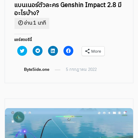
แบนเนอร์ตัวละคร Genshin Impact 2.8 มี
อะไรบ้าง?
แชร์สตอรีนี้
Click
Click
Click
Click
More
to
to
to
to
share
share
share
share
on
on
on
on
Twitter
Telegram
LinkedIn
Facebook
ByteSide.one
(Opens
(Opens
(Opens
5 กรกฎาคม 2022
(Opens
in
in
in
in
new
new
new
new
window)
window)
window)
window)