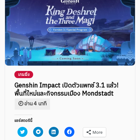
เกมมิ่ง
Genshin Impact เปิดตัวแพทช์ 3.1 แล้ว!
พื้นที่ใหม่และกิจกรรมเมือง Mondstadt
แชร์สตอรีนี้
Click
Click
Click
Click
More
to
to
to
to
share
share
share
share