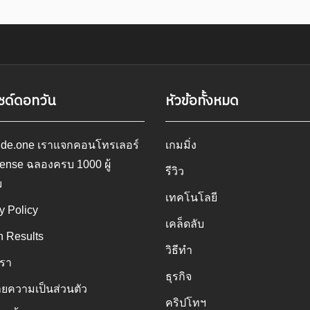
ซด์ดอทวัน
หัวข้อทั้งหมด
ide.one เราแจกคอนโทรเลอร์
เกมมิ่ง
ense ฉลองครบ 1000 ผู้
รีวิว
ม
เทคโนโลยี
y Policy
เคล็ดลับ
h Results
วิธีทำ
เรา
ธุรกิจ
ยความเป็นส่วนตัว
คริปโทฯ