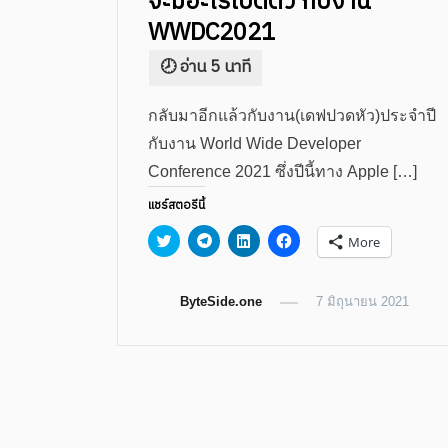
จะมีอะไรเปิดตัว กับงาน
WWDC2021
กลับมาอีกแล้วกับงาน(เดฟปวดหัว)ประจำปี
กับงาน World Wide Developer
Conference 2021 ซึ่งปีนี้ทาง Apple […]
แชร์สตอรีนี้
Click
Click
Click
Click
More
to
to
to
to
share
share
share
share
on
on
on
on
Twitter
Telegram
LinkedIn
Facebook
(Opens
ByteSide.one
(Opens
(Opens
(Opens
7 มิถุนายน 2021
in
in
in
in
new
new
new
new
window)
window)
window)
window)