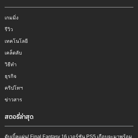
เกมมิ่ง
รีวิว
เทคโนโลยี
เคล็ดลับ
วิธีทำ
ธุรกิจ
คริปโทฯ
ข่าวสาร
สตอรี่ล่าสุด
ดับเบิ้ลแผ่น! Final Fantasy 16 เวอร์ชัน PS5 เกือบจะมาพร้อม