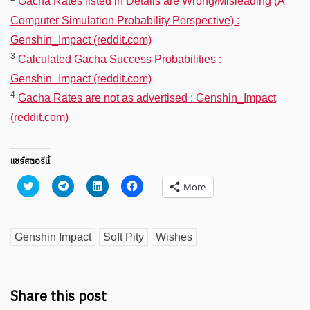
Gacha Rates listed in Details are Wrong/Misleading (A
Computer Simulation Probability Perspective) :
Genshin_Impact (reddit.com)
3
Calculated Gacha Success Probabilities :
Genshin_Impact (reddit.com)
4
Gacha Rates are not as advertised : Genshin_Impact
(reddit.com)
แชร์สตอรีนี้
Click
Click
Click
Click
More
to
to
to
to
share
share
share
share
on
on
on
on
Twitter
Telegram
LinkedIn
Facebook
(Opens
(Opens
(Opens
(Opens
Genshin Impact
Soft Pity
Wishes
in
in
in
in
new
new
new
new
window)
window)
window)
window)
Share this post