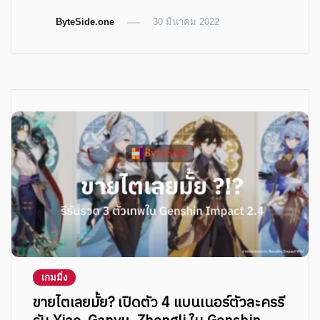
on
on
on
on
Twitter
Telegram
LinkedIn
Facebook
ByteSide.one
(Opens
(Opens
(Opens
30 มีนาคม 2022
(Opens
in
in
in
in
new
new
new
new
window)
window)
window)
window)
เกมมิ่ง
ขายไตเลยมั้ย? เปิดตัว 4 แบนเนอร์ตัวละครรี