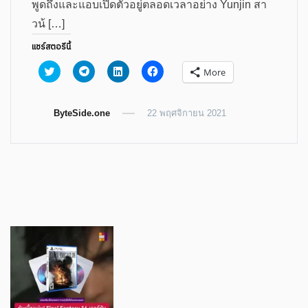
พูดถึงและแอบเปิดตัวอยู่ตลอดเวลาอย่าง Yunjin สา
วน้ […]
แชร์สตอรีนี้
Click
Click
Click
Click
More
to
to
to
to
share
share
share
share
on
on
on
on
Twitter
Telegram
LinkedIn
Facebook
ByteSide.one
(Opens
(Opens
(Opens
22 พฤศจิกายน 2021
(Opens
in
in
in
in
new
new
new
new
window)
window)
window)
window)