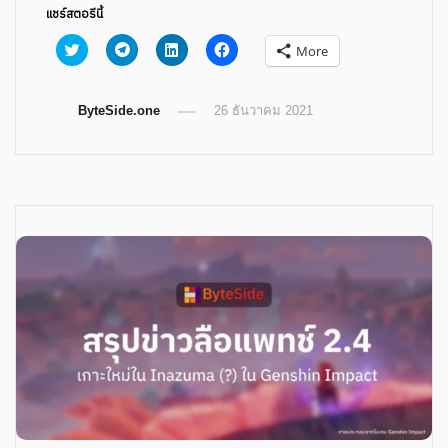
แชร์สตอรีนี้
Click
Click
Click
Click
More
to
to
to
to
share
share
share
share
on
on
on
on
Twitter
Telegram
LinkedIn
Facebook
ByteSide.one
(Opens
(Opens
(Opens
26 ธันวาคม 2021
(Opens
in
in
in
in
new
new
new
new
window)
window)
window)
window)