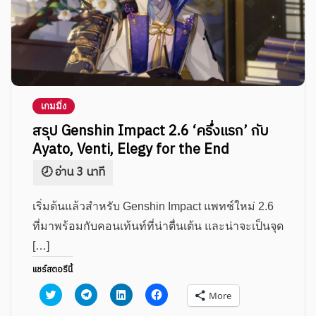
เกมมิ่ง
สรุป Genshin Impact 2.6 ‘ครึ่งแรก’ กับ
Ayato, Venti, Elegy for the End
เริ่มต้นแล้วสำหรับ Genshin Impact แพทช์ใหม่ 2.6
ที่มาพร้อมกับคอนเท้นท์ที่น่าตื่นเต้น และน่าจะเป็นจุด
[…]
แชร์สตอรีนี้
Click
Click
Click
Click
More
to
to
to
to
share
share
share
share