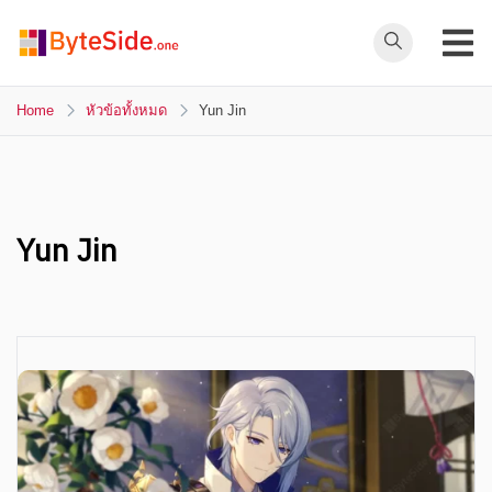
Skip
to
ByteSide.one
content
ByteSide.one
เว็บไซต์ข่าวล่าสุดที่
Home
หัวข้อทั้งหมด
Yun Jin
เข้าใจคุณ และ
สร้างสื่ออนาคตที่
เปลี่ยนคุณ
Yun Jin