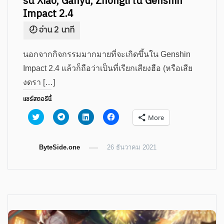
รัน Xiao, Ganyu, Zhongli ใน Genshin
Impact 2.4
นอกจากกิจกรรมมากมายที่จะเกิดขึ้นใน Genshin
Impact 2.4 แล้วก็ถือว่าเป็นที่เรียกเสียงฮือ (หรือเสีย
งดรา […]
แชร์สตอรีนี้
Click
Click
Click
Click
More
to
to
to
to
share
share
share
share
on
on
on
on
Twitter
Telegram
LinkedIn
Facebook
ByteSide.one
(Opens
(Opens
(Opens
26 ธันวาคม 2021
(Opens
in
in
in
in
new
new
new
new
window)
window)
window)
window)