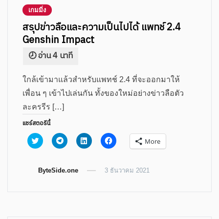
เกมมิ่ง
สรุปข่าวลือและความเป็นไปได้ แพทช์ 2.4
Genshin Impact
ใกล้เข้ามาแล้วสำหรับแพทช์​ 2.4 ที่จะออกมาให้
เพื่อน ๆ เข้าไปเล่นกัน ทั้งของใหม่อย่างข่าวลือตัว
ละครรีร […]
แชร์สตอรีนี้
Click
Click
Click
Click
More
to
to
to
to
share
share
share
share
on
on
on
on
Twitter
Telegram
LinkedIn
Facebook
ByteSide.one
(Opens
(Opens
(Opens
3 ธันวาคม 2021
(Opens
in
in
in
in
new
new
new
new
window)
window)
window)
window)