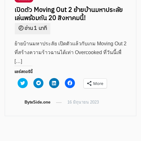
เปิดตัว Moving Out 2 ย้ายบ้านมหาประลัย
เล่นพร้อมกัน 20 สิงหาคมนี้!
ย้ายบ้านมหาประลัย เปิดตัวแล้วกับเกม Moving Out 2
ที่สร้างความร้าวฉานได้เท่า Overcooked ที่วันนี้เพื่
[…]
แชร์สตอรีนี้
Click
Click
Click
Click
More
to
to
to
to
share
share
share
share
on
on
on
on
Twitter
Telegram
LinkedIn
Facebook
ByteSide.one
(Opens
(Opens
(Opens
16 มิถุนายน 2023
(Opens
in
in
in
in
new
new
new
new
window)
window)
window)
window)