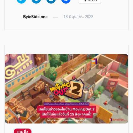
to
to
to
to
share
share
share
share
on
on
on
on
Twitter
Telegram
LinkedIn
Facebook
ByteSide.one
(Opens
(Opens
(Opens
18 มิถุนายน 2023
(Opens
in
in
in
in
new
new
new
new
window)
window)
window)
window)
เกมมิ่ง