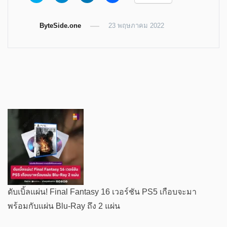
to
to
to
to
share
share
share
share
on
on
on
on
Twitter
Telegram
LinkedIn
Facebook
ByteSide.one
(Opens
(Opens
(Opens
23 พฤษภาคม 2022
(Opens
in
in
in
in
new
new
new
new
window)
window)
window)
window)
ดับเบิ้ลแผ่น! Final Fantasy 16 เวอร์ชัน PS5 เกือบจะมา
พร้อมกับแผ่น Blu-Ray ถึง 2 แผ่น