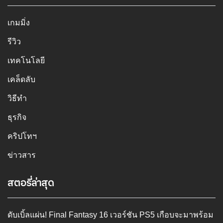
เกมมิ่ง
รีวิว
เทคโนโลยี
เคล็ดลับ
วิธีทำ
ธุรกิจ
คริปโทฯ
ข่าวสาร
สตอรี่ล่าสุด
ดับเบิ้ลแผ่น! Final Fantasy 16 เวอร์ชัน PS5 เกือบจะมาพร้อม