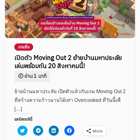
เกมมิ่ง
เปิดตัว Moving Out 2 ย้ายบ้านมหาประลัย
เล่นพร้อมกัน 20 สิงหาคมนี้!
ย้ายบ้านมหาประลัย เปิดตัวแล้วกับเกม Moving Out 2
ที่สร้างความร้าวฉานได้เท่า Overcooked ที่วันนี้เพื่
[…]
แชร์สตอรีนี้
Click
Click
Click
Click
More
to
to
to
to
share
share
share
share