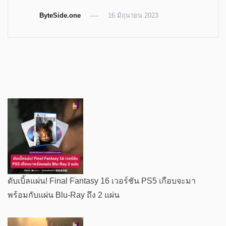
on
on
on
on
Twitter
Telegram
LinkedIn
Facebook
ByteSide.one
(Opens
(Opens
(Opens
16 มิถุนายน 2023
(Opens
in
in
in
in
new
new
new
new
window)
window)
window)
window)
ดับเบิ้ลแผ่น! Final Fantasy 16 เวอร์ชัน PS5 เกือบจะมา
พร้อมกับแผ่น Blu-Ray ถึง 2 แผ่น