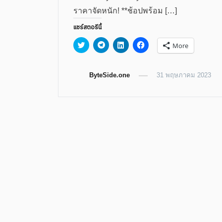
ราคาจัดหนัก! **ช้อปพร้อม […]
แชร์สตอรีนี้
Click
Click
Click
Click
More
to
to
to
to
share
share
share
share
on
on
on
on
Twitter
Telegram
LinkedIn
Facebook
(Opens
ByteSide.one
(Opens
(Opens
(Opens
31 พฤษภาคม 2023
in
in
in
in
new
new
new
new
window)
window)
window)
window)