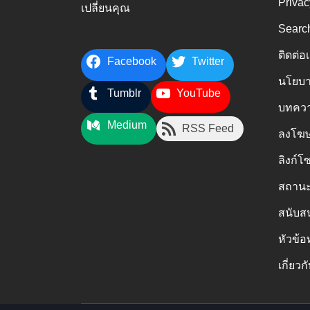
Privac
เปลี่ยนคุณ
Searc
ติดต่อ
Facebook
Twitter
นโยบา
Tumblr
YouTube
บทควา
Medium
RSS Feed
ลงโฆษ
ลิงก์โ
สถานะ
สนับส
หัวข้อ
เกี่ยวก