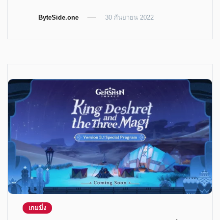
on
on
on
on
Twitter
Telegram
LinkedIn
Facebook
ByteSide.one
(Opens
(Opens
(Opens
30 กันยายน 2022
(Opens
in
in
in
in
new
new
new
new
window)
window)
window)
window)
เกมมิ่ง