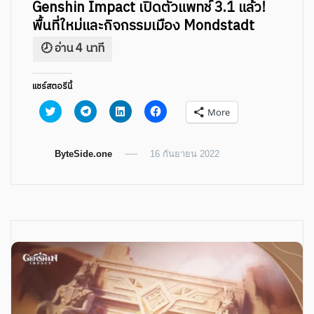
Genshin Impact เปิดตัวแพทช์ 3.1 แล้ว!
พื้นที่ใหม่และกิจกรรมเมือง Mondstadt
แชร์สตอรีนี้
Click
Click
Click
Click
More
to
to
to
to
share
share
share
share
on
on
on
on
Twitter
Telegram
LinkedIn
Facebook
ByteSide.one
(Opens
(Opens
(Opens
16 กันยายน 2022
(Opens
in
in
in
in
new
new
new
new
window)
window)
window)
window)