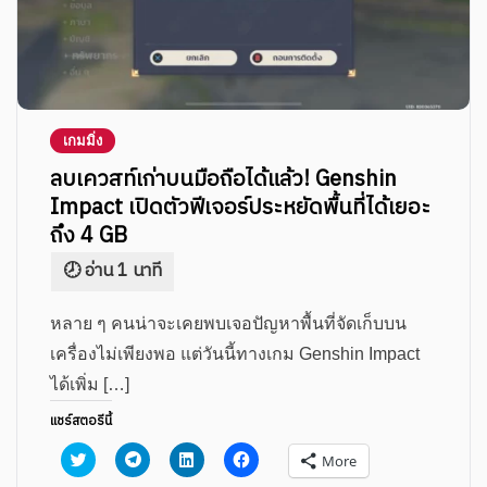
เกมมิ่ง
ลบเควสท์เก่าบนมือถือได้แล้ว! Genshin
Impact เปิดตัวฟีเจอร์ประหยัดพื้นที่ได้เยอะ
ถึง 4 GB
หลาย ๆ คนน่าจะเคยพบเจอปัญหาพื้นที่จัดเก็บบน
เครื่องไม่เพียงพอ แต่วันนี้ทางเกม Genshin Impact
ได้เพิ่ม […]
แชร์สตอรีนี้
Click
Click
Click
Click
More
to
to
to
to
share
share
share
share