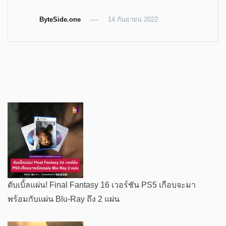
share
share
share
share
on
on
on
on
Twitter
Telegram
LinkedIn
Facebook
ByteSide.one
(Opens
(Opens
(Opens
14 กันยายน 2022
(Opens
in
in
in
in
new
new
new
new
window)
window)
window)
window)
ดับเบิ้ลแผ่น! Final Fantasy 16 เวอร์ชัน PS5 เกือบจะมา
พร้อมกับแผ่น Blu-Ray ถึง 2 แผ่น