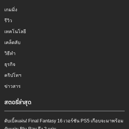
เกมมิ่ง
รีวิว
เทคโนโลยี
เคล็ดลับ
วิธีทำ
ธุรกิจ
คริปโทฯ
ข่าวสาร
สตอรี่ล่าสุด
ดับเบิ้ลแผ่น! Final Fantasy 16 เวอร์ชัน PS5 เกือบจะมาพร้อม
กับแผ่น Blu-Ray ถึง 2 แผ่น