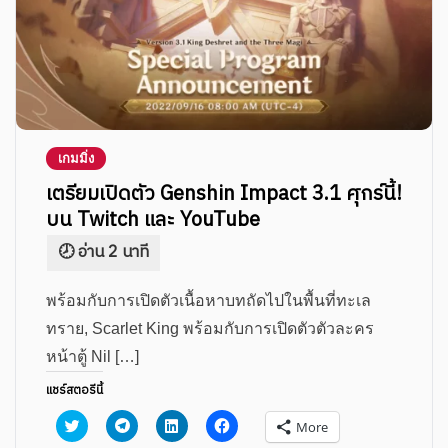
เกมมิ่ง
เตรียมเปิดตัว Genshin Impact 3.1 ศุกร์นี้!
บน Twitch และ YouTube
พร้อมกับการเปิดตัวเนื้อหาบทถัดไปในพื้นที่ทะเล
ทราย, Scarlet King พร้อมกับการเปิดตัวตัวละคร
หน้าตู้ Nil […]
แชร์สตอรีนี้
Click
Click
Click
Click
More
to
to
to
to